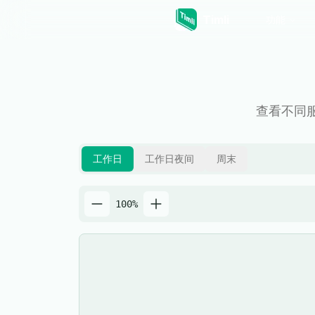
Timli
功能
查看不同服
工作日
工作日夜间
周末
100
%